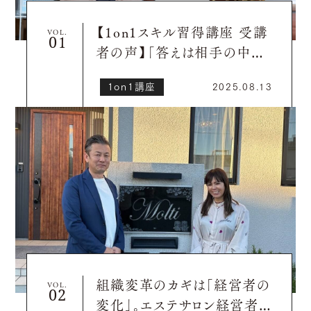
【1on1スキル習得講座 受講
VOL.
者の声】「答えは相手の中に
ある」を体験した、忘れられな
1on1講座
2025.08.13
い1on1セッション
組織変革のカギは「経営者の
VOL.
変化」。エステサロン経営者が