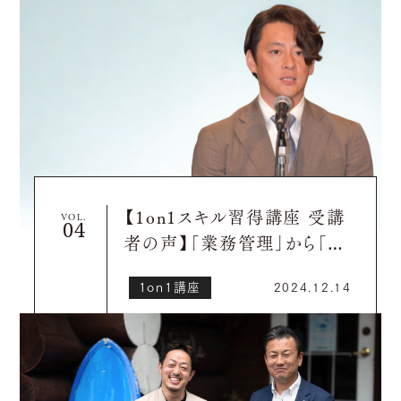
【1on1スキル習得講座 受講
VOL.
者の声】「業務管理」から「リ
ーダーシップ」へ。人事部長が
1on1講座
2024.12.14
感じた、組織の未来を育む方
法