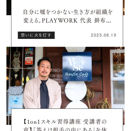
自分に嘘をつかない生き方が組織を
変える。PLAYWORK 代表 掛布篤
行さん【想いに火を灯し、地域を動か
想いに火を灯す
2025.08.19
す社長たち】
【1on1スキル習得講座 受講者の
声】「答えは相手の中にある」を体験