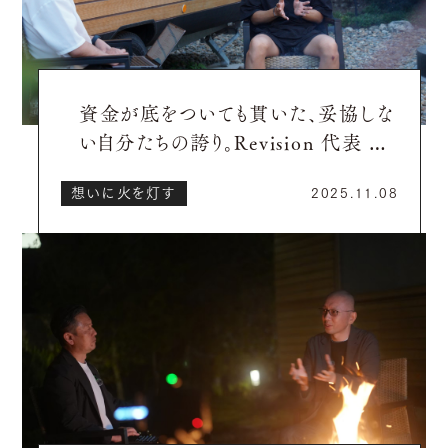
資金が底をついても貫いた、妥協しな
い自分たちの誇り。Revision 代表 山
川晃太郎さん【想いに火を灯し、地域
想いに火を灯す
2025.11.08
を動かす社長たち】