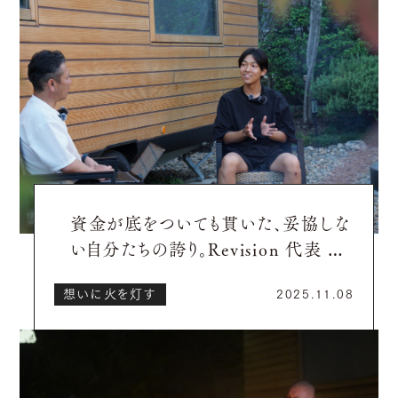
資金が底をついても貫いた、妥協しな
い自分たちの誇り。Revision 代表 山
川晃太郎さん【想いに火を灯し、地域
想いに火を灯す
2025.11.08
を動かす社長たち】