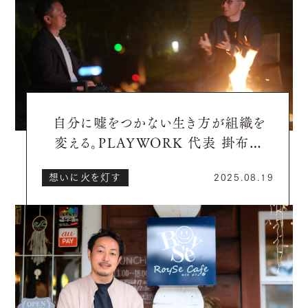
自分に嘘をつかない生き方が組織を
変える。PLAYWORK 代表 掛布篤
行さん【想いに火を灯し、地域を動か
想いに火を灯す
2025.08.19
す社長たち】